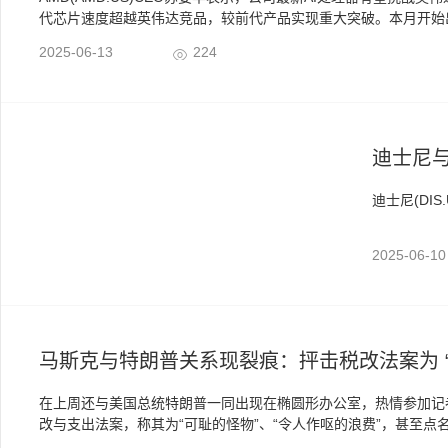
代芯片速度超越英伟达竞品，较前代产品实现重大突破。本月开始出货
2025-06-13
224
迪士尼与
迪士尼(DI
2025-06-
马斯克与特朗普关系现裂痕：抨击税改法案为 
在上周还与美国总统特朗普一同出现在椭圆形办公室，热情参加记者
改与支出法案，称其为“可耻的怪物”、“令人作呕的浪费”，甚至点