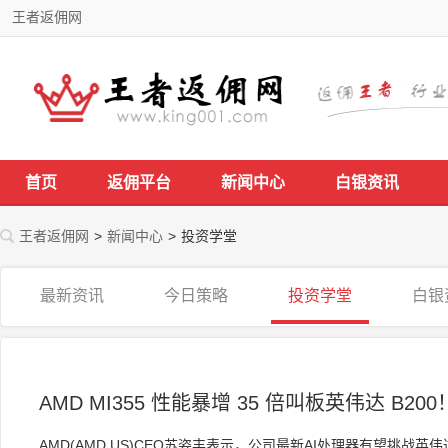
王者返佣网
首页
返佣平台
新闻中心
白银资讯
王者返佣网
>
新闻中心
>
投资学堂
最新资讯
今日策略
投资学堂
白银
AMD MI355 性能暴增 35 倍叫板英伟达 B2
AMD(AMD.US)CEO苏姿丰表示，公司最新AI处理器有望挑