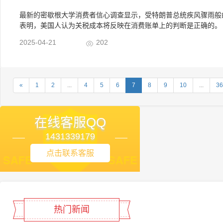
最新的密歇根大学消费者信心调查显示，受特朗普总统疾风骤雨般
表明，美国人认为关税成本将反映在消费账单上的判断是正确的。
2025-04-21
202
«
1
2
...
4
5
6
7
8
9
10
...
36
在线客服QQ
1431339179
点击联系客服
热门新闻