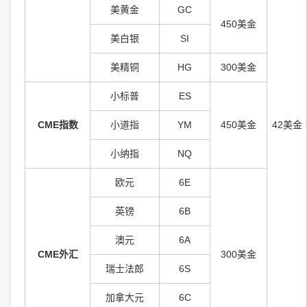
美黄金
GC
450美金
美白银
S
I
美精铜
H
G
300美金
小标普
ES
CME指数
小道指
YM
450美金
42美金
小纳指
NQ
欧元
6
E
英镑
6
B
澳元
6
A
CME外汇
300美金
瑞士法郎
6S
加拿大元
6C