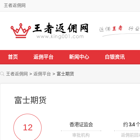
王者返佣网
首页
返佣平台
新闻中心
白银资讯
王者返佣网
>
返佣平台
>
富士期货
富士期货
香港证监会
约
3.4
个
12
审批机构
返佣前回