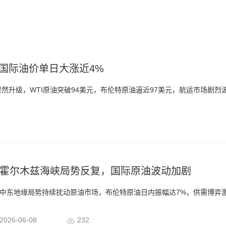
国际油价单日大涨近4%
然升级，WTI原油突破94美元，布伦特原油逼近97美元，航运市场剧烈
霍尔木兹海峡局势反复，国际原油波动加剧
中东地缘局势持续扰动原油市场，布伦特原油日内振幅达7%，供需博弈
2026-06-08
232