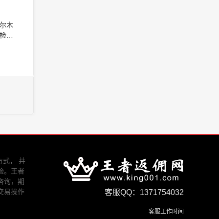
尔木
检修
。原
方式， 并
险。王者
咨询，期
交易操作
客服QQ：1371754032
客服工作时间