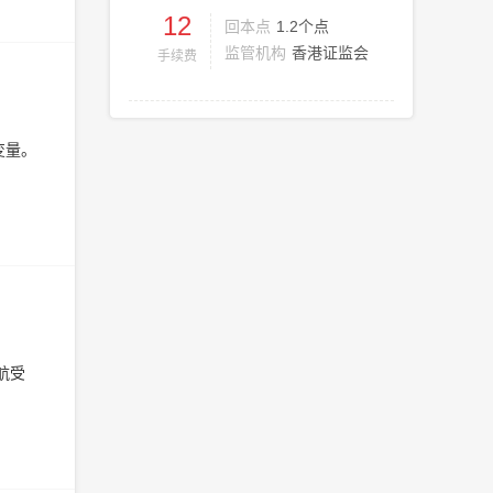
12
回本点
1.2个点
监管机构
香港证监会
手续费
变量。
航受