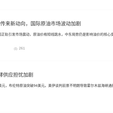
判传来新动向，国际原油市场波动加剧
回正轨引发市场震动，原油价格短线跳水，中东局势仍是影响油价的核心
04
261
酵供应担忧加剧
92美元，布伦特原油突破94美元。美伊谈判前景不明朗导致霍尔木兹海峡通