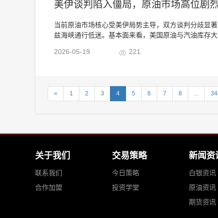
美伊谈判陷入僵局，原油市场高位剧
当前原油市场核心受美伊局势主导，双方谈判分歧显著
兹海峡通行低迷。基本面来看，美国原油与汽油库存大
及降负荷预期升温，调油市场热度上涨。终端步入淡季
2026-05-19
221
油维持高位震荡走势，化工品种跟随成本端波动，后市
«
1
2
3
4
5
6
7
8
...
34
关于我们
交易策略
新闻资
联系我们
今日策略
白银资讯
合作加盟
投资学堂
原油资讯
期货资讯