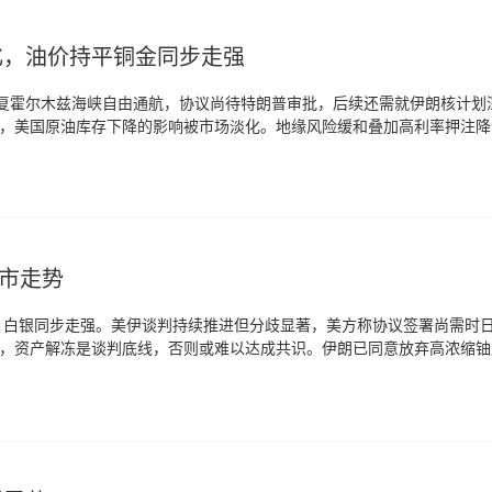
化，油价持平铜金同步走强
恢复霍尔木兹海峡自由通航，协议尚待特朗普审批，后续还需就伊朗核计划
，美国原油库存下降的影响被市场淡化。地缘风险缓和叠加高利率押注降
银同步走高。中东局势趋缓，也缓解了市场对全球经济与金属需求的担忧。
油市走势
金、白银同步走强。美伊谈判持续推进但分歧显著，美方称协议签署尚需时
，资产解冻是谈判底线，否则或难以达成共识。伊朗已同意放弃高浓缩铀
近10%。地缘缓和预期缓解供应紧张担忧，带动油价下行，贵金属迎来上