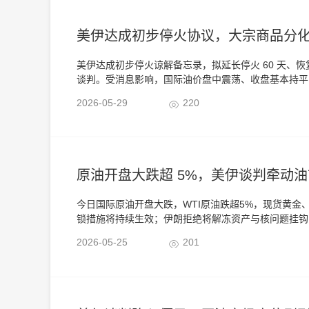
美伊达成初步停火协议，大宗商品分
美伊达成初步停火谅解备忘录，拟延长停火 60 天、
谈判。受消息影响，国际油价盘中震荡、收盘基本持平
伦敦期铜大涨 1.3% 创下两周新高，现货黄金、白
2026-05-29
220
原油开盘大跌超 5%，美伊谈判牵动
今日国际原油开盘大跌，WTI原油跌超5%，现货黄
锁措施将持续生效；伊朗拒绝将解冻资产与核问题挂钩
存，市场预期中东原油供应将改善，原油暗盘大幅回落
2026-05-25
201
情。