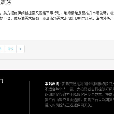
烈震荡
，美方拒绝伊朗新提案又暂缓军事行动，地缘情绪反复推升市场波动，霍
幅下降，成品油需求偏强，亚洲市场需求走弱出现明显压制。海内外炼厂
引发需求负反馈，不过市场整体库存处于低位，局势平稳后存在补库空间
重点紧盯美伊局势进展、海峡通航状态以及亚洲开工与需求变化。
8
349
»
讯
本站声明
: 期货交易是高风险高回报的投资
不适合每个人，请广大投资者自行控制好风
返佣网仅仅致力于降低客户交易成本，提供
货平台由客户自由选择，期货平台以及期货
带来的风险与王者返佣网无关。