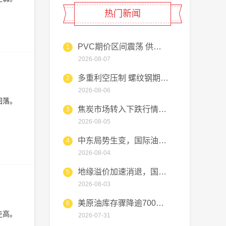
热门新闻
PVC期价区间震荡 供需博弈
1
2026-08-07
多重利空压制 螺纹钢期货维持
2
2026-08-06
回落。
焦炭市场转入下跌行情，钢厂压
3
2026-08-05
中东局势生变，国际油价高位跳
4
2026-08-04
地缘溢价加速消退，国际油价短
5
2026-08-03
美原油库存骤降逾700万桶，
6
走高。
2026-07-31