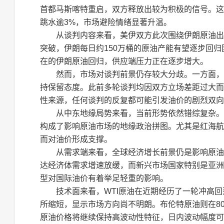
首都马斯喀特重启，双方释放出较为积极的信号。这
跳水逾3%，市场避险情绪显著升温。
从谈判内容来看，美伊双方此次围绕伊朗原油出
突破，伊朗每日约150万桶的原油产能有望逐步回归
在的伊朗原油回归，供应端压力正在逐步增大。
然而，市场对谈判前景仍存较大分歧。一方面，
持保留态度。此前多轮谈判均因双方立场差距过大而
性来源，任何谈判的反复都可能引发油价的剧烈双向
从中东地缘局势来看，当前形势依然错综复杂。
构成了影响原油市场的地缘政治拼图。尤其是红海航
而对油价形成支撑。
从需求端来看，全球经济增长前景仍是影响原油需
达经济体需求增速放缓，而新兴市场国家特别是亚洲
型对国际油价有着举足轻重的影响。
技术面来看，WTI原油在近期经历了一轮冲高回
所缩短，显示市场方向尚不明朗。布伦特原油则在8
原油价格将继续保持高波动性特征，日内波动幅度可