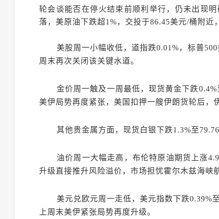
轮会谈能否在停火结束前顺利举行，仍未出现明确
落，美原油
下跌超1%，交投于86.45美元/桶附近
美股周一小幅收低，道指跌0.01%，标普50
周末再次关闭该关键水道。
金价
周一触及一周最低，现货黄金下跌0.4%至
美伊局势再度紧张，美国扣押一艘伊朗货轮后，伊
其他贵金属方面，现货白银
下跌1.3%至79
油价周一大幅走高，布伦特原油期货上涨4.9%
升级直接推升风险溢价，市场担忧霍尔木兹海峡
美元兑欧元周一走低，美元指数下跌0.39%至
上周末美伊紧张局势再度升级。